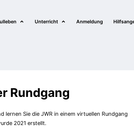
ulleben
Unterricht
Anmeldung
Hilfsang
fächer
eam
Aktionen
Fachschaften
Jugendsozialarbeit
Aufgaben des Elternbeirats
cht
epressionen
er
SuSI-Förderunterricht
Cambridge Preliminary
Außerschulische
Eltern ABC
erricht
English Test (PET)
Hilfsangebote
ler Rundgang
ooperationen
Schulkleidung
en (ZzL)
Digitalisierung
d lernen Sie die JWR in einem virtuellen Rundgang
urde 2021 erstellt.