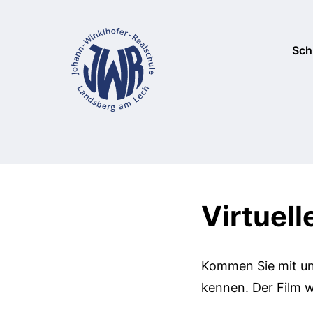
Sch
Über uns
Wahlpflicht
Beratungst
Über uns
Wahlunterri
Bilingualer
Hilfe bei D
Schließfäch
Sachfachunt
Virtuel
Partner & K
Zeit zu Lern
Kommen Sie mit un
kennen. Der Film w