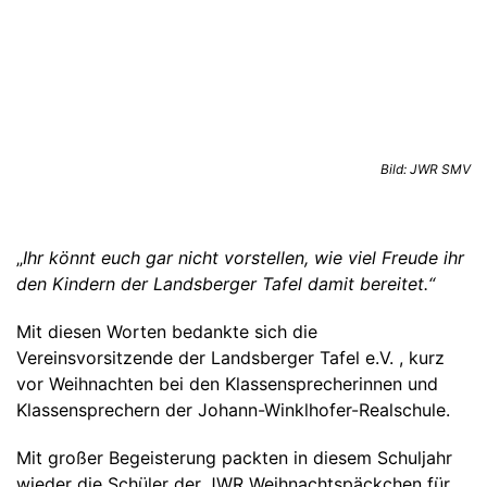
Wahlunterricht
Berufliche Orientierung
Beratungsteam
Elternbeirat
SuSI-Förderunterricht
Bilingualer Sachfachunterricht
Jugendsozialarbeit
Über uns
Förderverein
Projekttage im Juli
Cambridge Preliminary English Test (PET)
Bild: JWR SMV
Schulpsychologie
Aufgaben des Elternbeirats
Partner & Kooperationen
KOMPASS
„
Ihr könnt euch gar nicht vorstellen, wie viel Freude ihr
Hilfe bei Depressionen
Aktivitäten an der JWR
den Kindern der Landsberger Tafel damit bereitet.“
Schulkleidung
Zeit zu Lernen (ZzL)
Mit diesen Worten bedankte sich die
Außerschulische Hilfsangebote
Schließfächer
Vereinsvorsitzende der Landsberger Tafel e.V. , kurz
vor Weihnachten bei den Klassensprecherinnen und
Schulverpflegung
Digitalisierung
Klassensprechern der Johann-Winklhofer-Realschule.
SMV und Verbindungslehrkräfte
Eltern ABC
Mit großer Begeisterung packten in diesem Schuljahr
wieder die Schüler der JWR Weihnachtspäckchen für