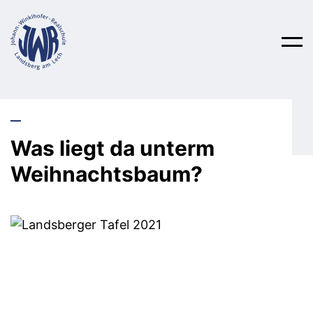
Schulleben
Was liegt da unterm
Weihnachtsbaum?
Über uns
Unterricht
Aktionen
Wahlpflichtfächer
Anmeldung
Schulfahrten
Fachschaften
Hilfsangebote