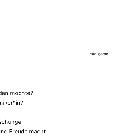
Bild: geralt
rden möchte?
niker*in?
Dschungel
 und Freude macht.