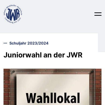
Schulleben
Schuljahr 2023/2024
Juniorwahl an der JWR
Über uns
Unterricht
Aktionen
Wahlpflichtfächer
Anmeldung
Schulfahrten
Fachschaften
Hilfsangebote