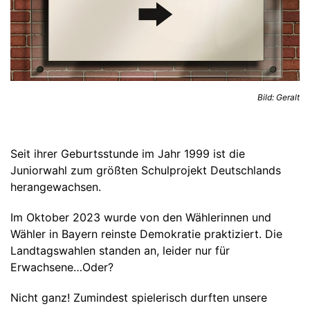
Wahlunterricht
Berufliche Orientierung
Beratungsteam
Elternbeirat
SuSI-Förderunterricht
Bilingualer Sachfachunterricht
Jugendsozialarbeit
Über uns
Förderverein
Bild: Geralt
Projekttage im Juli
Cambridge Preliminary English Test (PET)
Schulpsychologie
Aufgaben des Elternbeirats
Partner & Kooperationen
Seit ihrer Geburtsstunde im Jahr 1999 ist die
KOMPASS
Hilfe bei Depressionen
Aktivitäten an der JWR
Juniorwahl zum größten Schulprojekt Deutschlands
herangewachsen.
Schulkleidung
Zeit zu Lernen (ZzL)
Außerschulische Hilfsangebote
Im Oktober 2023 wurde von den Wählerinnen und
Schließfächer
Wähler in Bayern reinste Demokratie praktiziert. Die
Landtagswahlen standen an, leider nur für
Schulverpflegung
Digitalisierung
SMV und Verbindungslehrkräfte
Erwachsene…Oder?
Eltern ABC
Nicht ganz! Zumindest spielerisch durften unsere