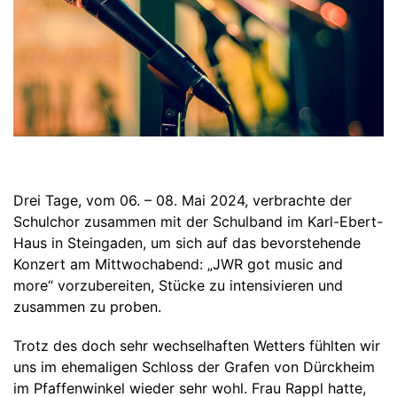
Wahlunterricht
Berufliche Orientierung
Beratungsteam
Elternbeirat
SuSI-Förderunterricht
Bilingualer Sachfachunterricht
Jugendsozialarbeit
Über uns
Förderverein
Projekttage im Juli
Cambridge Preliminary English Test (PET)
Schulpsychologie
Aufgaben des Elternbeirats
Partner & Kooperationen
Drei Tage, vom 06. – 08. Mai 2024, verbrachte der
KOMPASS
Hilfe bei Depressionen
Aktivitäten an der JWR
Schulchor zusammen mit der Schulband im Karl-Ebert-
Haus in Steingaden, um sich auf das bevorstehende
Schulkleidung
Zeit zu Lernen (ZzL)
Konzert am Mittwochabend: „JWR got music and
Außerschulische Hilfsangebote
Schließfächer
more“ vorzubereiten, Stücke zu intensivieren und
zusammen zu proben.
Schulverpflegung
Digitalisierung
SMV und Verbindungslehrkräfte
Eltern ABC
Trotz des doch sehr wechselhaften Wetters fühlten wir
uns im ehemaligen Schloss der Grafen von Dürckheim
im Pfaffenwinkel wieder sehr wohl. Frau Rappl hatte,