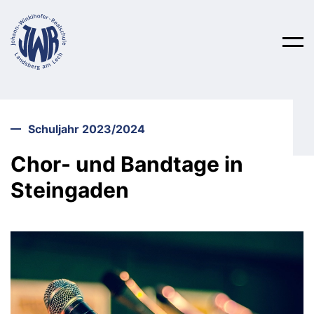
Schulleben
Schuljahr 2023/2024
Chor- und Bandtage in
Über uns
Unterricht
Steingaden
Aktionen
Wahlpflichtfächer
Anmeldung
Schulfahrten
Fachschaften
Hilfsangebote