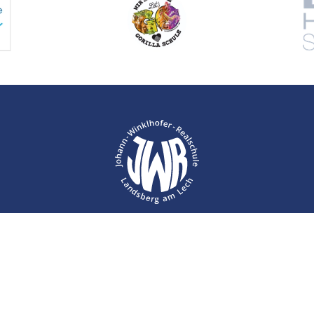
Kontakt
Impressum
Datenschutz
© JWR Landsberg 2026
|
Website von FeichtMedia